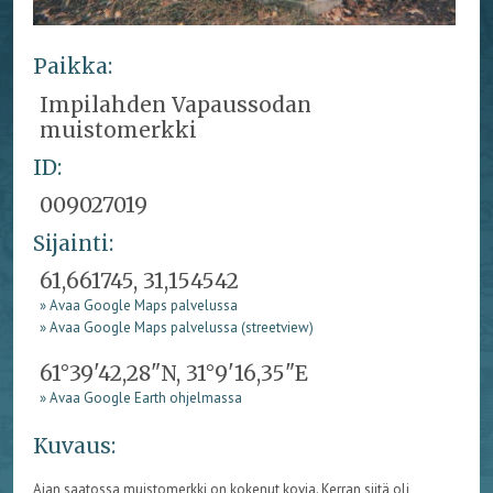
Paikka:
Impilahden Vapaussodan
muistomerkki
ID:
009027019
Sijainti:
61,661745, 31,154542
» Avaa Google Maps palvelussa
» Avaa Google Maps palvelussa (streetview)
61°39'42,28"N, 31°9'16,35"E
» Avaa Google Earth ohjelmassa
Kuvaus:
Ajan saatossa muistomerkki on kokenut kovia. Kerran siitä oli