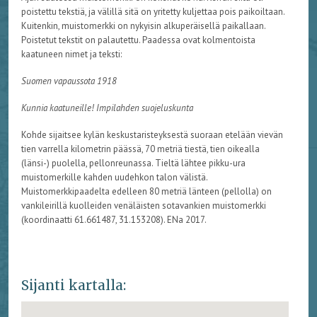
poistettu tekstiä, ja välillä sitä on yritetty kuljettaa pois paikoiltaan.
Kuitenkin, muistomerkki on nykyisin alkuperäisellä paikallaan.
Poistetut tekstit on palautettu. Paadessa ovat kolmentoista
kaatuneen nimet ja teksti:
Suomen vapaussota 1918
Kunnia kaatuneille! Impilahden suojeluskunta
Kohde sijaitsee kylän keskustaristeyksestä suoraan etelään vievän
tien varrella kilometrin päässä, 70 metriä tiestä, tien oikealla
(länsi-) puolella, pellonreunassa. Tieltä lähtee pikku-ura
muistomerkille kahden uudehkon talon välistä.
Muistomerkkipaadelta edelleen 80 metriä länteen (pellolla) on
vankileirillä kuolleiden venäläisten sotavankien muistomerkki
(koordinaatti 61.661487, 31.153208). ENa 2017.
Sijanti kartalla: