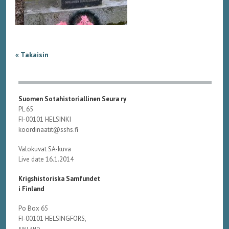
« Takaisin
Suomen Sotahistoriallinen Seura ry
PL 65
FI-00101 HELSINKI
koordinaatit@sshs.fi
Valokuvat SA-kuva
Live date 16.1.2014
Krigshistoriska Samfundet
i Finland
Po Box 65
FI-00101 HELSINGFORS,
FINLAND