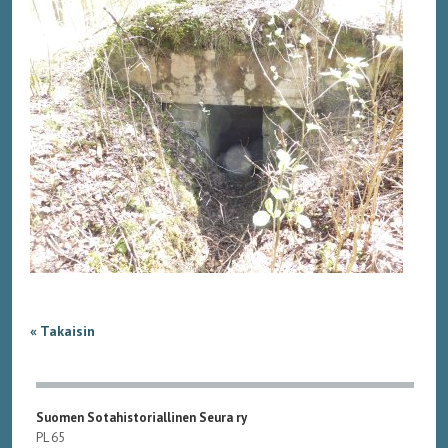
« Takaisin
Suomen Sotahistoriallinen Seura ry
PL 65