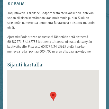
Kuvaus:
Torjuntakeskus sijaitsee Podporozesta eteläkaakkoon lähtevän
sodan aikaisen kenttäradan uran molemmin puolin. Siinä on
seitsemän numeroitua linnoitetta. Rautakuvut poistettu, muutoin
ehjät.
Ajoreitti: : Podporozen ohitustieltä lähdetään tietä pisteestä
60.882271, 34.167738 luoteesta tultaessa oikealle datsakylän
keskivaiheelle. Pisteestä 60.8774, 34.15615 etelä-kaakkon
menevää radan pohjaa 600- 700 m, uran alkupää ajokelpoinen
Sijanti kartalla: