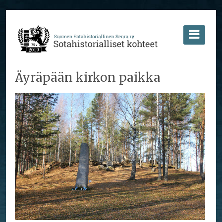
Äyräpään kirkon paikka