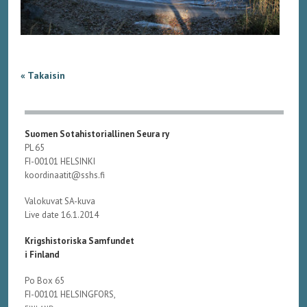
« Takaisin
Suomen Sotahistoriallinen Seura ry
PL 65
FI-00101 HELSINKI
koordinaatit@sshs.fi
Valokuvat SA-kuva
Live date 16.1.2014
Krigshistoriska Samfundet
i Finland
Po Box 65
FI-00101 HELSINGFORS,