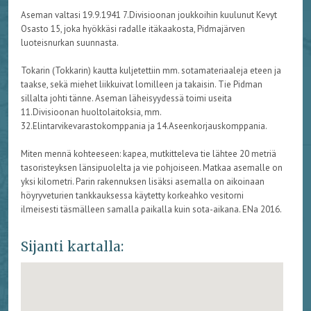
Aseman valtasi 19.9.1941 7.Divisioonan joukkoihin kuulunut Kevyt
Osasto 15, joka hyökkäsi radalle itäkaakosta, Pidmajärven
luoteisnurkan suunnasta.
Tokarin (Tokkarin) kautta kuljetettiin mm. sotamateriaaleja eteen ja
taakse, sekä miehet liikkuivat lomilleen ja takaisin. Tie Pidman
sillalta johti tänne. Aseman läheisyydessä toimi useita
11.Divisioonan huoltolaitoksia, mm.
32.Elintarvikevarastokomppania ja 14.Aseenkorjauskomppania.
Miten mennä kohteeseen: kapea, mutkitteleva tie lähtee 20 metriä
tasoristeyksen länsipuolelta ja vie pohjoiseen. Matkaa asemalle on
yksi kilometri. Parin rakennuksen lisäksi asemalla on aikoinaan
höyryveturien tankkauksessa käytetty korkeahko vesitorni
ilmeisesti täsmälleen samalla paikalla kuin sota-aikana. ENa 2016.
Sijanti kartalla: