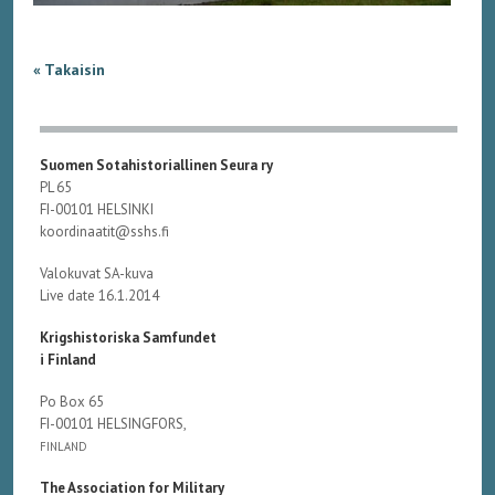
« Takaisin
Suomen Sotahistoriallinen Seura ry
PL 65
FI-00101 HELSINKI
koordinaatit@sshs.fi
Valokuvat SA-kuva
Live date 16.1.2014
Krigshistoriska Samfundet
i Finland
Po Box 65
FI-00101 HELSINGFORS,
FINLAND
The Association for Military