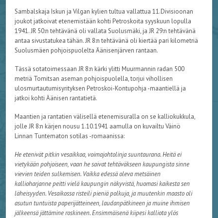
Sambalskaja Iskun ja Vilgan kylien tultua vallattua 11.Divisioonan
joukot jatkoivat etenemistään kohti Petroskoita syyskuun lopulla
1941. JR 50:n tehtävänä oli vallata Suolusmäki, ja JR 29:n tehtävänä
antaa sivustatukea tähän. JR 8:n tehtävänä oli kiertää pari kilometriä
Suolusmäen pohjoispuolelta Äänisenjärven rantaan.
Tässä sotatoimessaan JR 8:n kärki ylitti Muurmannin radan 500
metriä Tomitsan aseman pohjoispuolella, torjui vihollisen
ulosmurtautumisyrityksen Petroskoi-Kontupohja -maantiellä ja
jatkoi kohti Äänisen rantatietä.
Maantien ja rantatien välisellä etenemisuralla on se kalliokukkula,
jolle JR 8:n kärjen nousu 1.10.1941 aamulla on kuvailtu Väinö
Linnan Tuntematon sotilas -romaanissa:
He etenivät pitkin vesaikkoa, voimajohtolinja suuntaurana. Heitä ei
vietykään pohjoiseen, vaan he saivat tehtäväkseen kaupungista sinne
vievien teiden sulkemisen. Vaikka edessä oleva metsäinen
kallioharjanne peitti vielä kaupungin näkyvistä, huomasi kaikesta sen
läheisyyden. Vesaikossa risteili pieniä polkuja, ja muutenkin maasto oli
asutun tuntuista paperijätteineen, laudanpätkineen ja muine ihmisen
jälkeensä jättämine roskineen. Ensimmäisenä kiipesi kalliota ylös