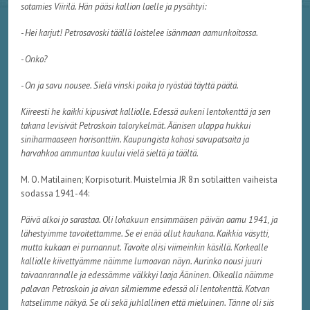
sotamies Viirilä. Hän pääsi kallion laelle ja pysähtyi:
- Hei karjut! Petrosavoski täällä loistelee isänmaan aamunkoitossa.
- Onko?
- On ja savu nousee. Sielä vinski poika jo ryöstää täyttä päätä.
Kiireesti he kaikki kipusivat kalliolle. Edessä aukeni lentokenttä ja sen
takana levisivät Petroskoin talorykelmät. Äänisen ulappa hukkui
siniharmaaseen horisonttiin. Kaupungista kohosi savupatsaita ja
harvahkoa ammuntaa kuului vielä sieltä ja täältä.
M. O. Matilainen; Korpisoturit. Muistelmia JR 8:n sotilaitten vaiheista
sodassa 1941-44:
Päivä alkoi jo sarastaa. Oli lokakuun ensimmäisen päivän aamu 1941, ja
lähestyimme tavoitettamme. Se ei enää ollut kaukana. Kaikkia väsytti,
mutta kukaan ei purnannut. Tavoite olisi viimeinkin käsillä. Korkealle
kalliolle kiivettyämme näimme lumoavan näyn. Aurinko nousi juuri
taivaanrannalle ja edessämme välkkyi laaja Ääninen. Oikealla näimme
palavan Petroskoin ja aivan silmiemme edessä oli lentokenttä. Kotvan
katselimme näkyä. Se oli sekä juhlallinen että mieluinen. Tänne oli siis