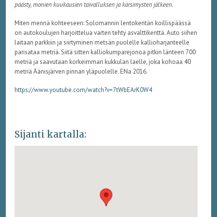
päästy, monien kuukausien taivalluksen ja kärsimysten jälkeen.
Miten mennä kohteeseen: Solomannin lentokentän koillispäässä
on autokoulujen harjoittelua varten tehty asvalttikenttä. Auto siihen
laitaan parkkiin ja siirtyminen metsän puolelle kallioharjanteelle
parisataa metriä. Siitä sitten kalliokumparejonoa pitkin länteen 700
metriä ja saavutaan korkeimman kukkulan laelle, joka kohoaa 40
metriä Äänisjärven pinnan yläpuolelle. ENa 2016.
https://www.youtube.com/watch?v=7tWbEArK0W4
Sijanti kartalla: