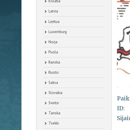
Kroatia
Latvia
Liettua
Luxemburg
Norja
Puola
Ranska
Ruotsi
Saksa
Slovakia
Paik
Sveitsi
ID:
Tanska
Sijai
Tsekki