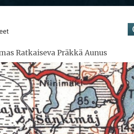
mas Ratkaiseva Präkkä Aunus