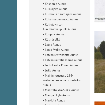
▪
Kristiania Aunus
▪
Kukkajärvi Aunus
▪
Kurmoila Säämäjärvi Aunus
▪
Kutismajoen motti Aunus
▪
Kuttujevin tori
Aunuksenkaupunki Aunus
▪
Kuujärvi Aunus
▪
Käsnäselkä
▪
Latva Aunus
▪
Latva-Vetka Aunus
▪
Latvan lentokenttä Aunus
▪
Latvan rautatieasema Aunus
▪
Lentokenttä Koveri Aunus
▪
Lökki Aunus
▪
Maihinnousussa 1944
kaatuneiden venäl. muistokivi
Aunus
▪
Mallitalo Ylä-Sieksi Aunus
▪
Mangan kylä Aunus
▪
Markkila Aunus