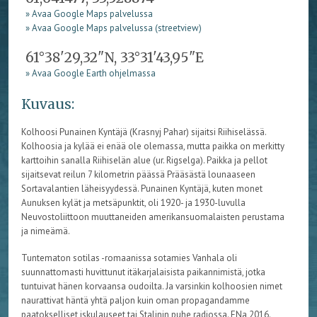
» Avaa Google Maps palvelussa
» Avaa Google Maps palvelussa (streetview)
61°38'29,32"N, 33°31'43,95"E
» Avaa Google Earth ohjelmassa
Kuvaus:
Kolhoosi Punainen Kyntäjä (Krasnyj Pahar) sijaitsi Riihiselässä.
Kolhoosia ja kylää ei enää ole olemassa, mutta paikka on merkitty
karttoihin sanalla Riihiselän alue (ur. Rigselga). Paikka ja pellot
sijaitsevat reilun 7 kilometrin päässä Prääsästä lounaaseen
Sortavalantien läheisyydessä. Punainen Kyntäjä, kuten monet
Aunuksen kylät ja metsäpunktit, oli 1920- ja 1930-luvulla
Neuvostoliittoon muuttaneiden amerikansuomalaisten perustama
ja nimeämä.
Tuntematon sotilas -romaanissa sotamies Vanhala oli
suunnattomasti huvittunut itäkarjalaisista paikannimistä, jotka
tuntuivat hänen korvaansa oudoilta. Ja varsinkin kolhoosien nimet
naurattivat häntä yhtä paljon kuin oman propagandamme
paatokselliset iskulauseet tai Stalinin puhe radiossa. ENa 2016.