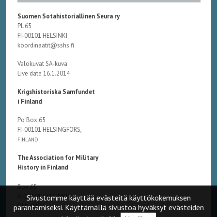
Suomen Sotahistoriallinen Seura ry
PL 65
FI-00101 HELSINKI
koordinaatit@sshs.fi
Valokuvat SA-kuva
Live date 16.1.2014
Krigshistoriska Samfundet
i Finland
Po Box 65
FI-00101 HELSINGFORS,
FINLAND
The Association for Military
History in Finland
Box 65
FI-00101 HELSINKI,
Sivustomme käyttää evästeitä käyttökokemuksen
FINLAND
parantamiseksi. Käyttämällä sivustoa hyväksyt evästeiden