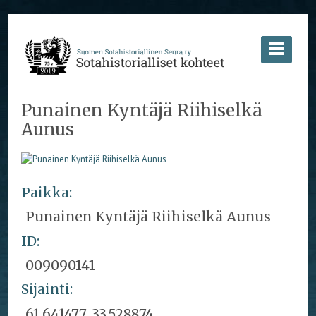
Punainen Kyntäjä Riihiselkä
Aunus
Paikka:
Punainen Kyntäjä Riihiselkä Aunus
ID:
009090141
Sijainti:
61,641477, 33,528874