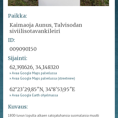
Paikka:
Kaimaoja Aunus, Talvisodan
siviilisotavankileiri
ID:
009090150
Sijainti:
62,391626, 34,148320
» Avaa Google Maps palvelussa
» Avaa Google Maps palvelussa (streetview)
62°23'29,85"N, 34°8'53,95"E
» Avaa Google Earth ohjelmassa
Kuvaus:
1800-luvun lopulta alkaen satojatuhansia suomalaisia muutti