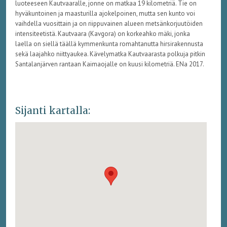
luoteeseen Kautvaaralle, jonne on matkaa 19 kilometriä. Tie on
hyväkuntoinen ja maasturilla ajokelpoinen, mutta sen kunto voi
vaihdella vuosittain ja on riippuvainen alueen metsänkorjuutöiden
intensiteetistä. Kautvaara (Kavgora) on korkeahko mäki, jonka
laella on siellä täällä kymmenkunta romahtanutta hirsirakennusta
sekä laajahko niittyaukea. Kävelymatka Kautvaarasta polkuja pitkin
Santalanjärven rantaan Kaimaojalle on kuusi kilometriä. ENa 2017.
Sijanti kartalla: