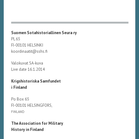
Suomen Sotahistoriallinen Seura ry
PL 65
FI-00101 HELSINKI
koordinaatit@sshs.fi
Valokuvat SA-kuva
Live date 16.1.2014
Krigshistoriska Samfundet
i Finland
Po Box 65
FI-00101 HELSINGFORS,
FINLAND
The Association for Military
History in Finland