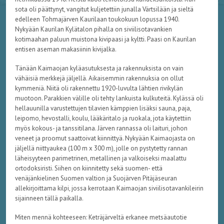
sota oli päättynyt, vangitut kuljetettiin junalla Värtsilään ja sieltä
edelleen Tohmajärven Kaurilaan toukokuun lopussa 1940.
Nykyään Kaurilan Kylätalon pihalla on siviilisotavankien
kotimaahan paluun muistona kivipaasi ja kyltti. Paasi on Kaurilan
entisen aseman makasiinin kivijalka.
Tänään Kaimaojan kyläasutuksesta ja rakennuksista on vain
vähäisiä merkkejä jäljellä. Aikaisemmin rakennuksia on ollut
kymmeniä. Niitä oli rakennettu 1920-luvulta lähtien rivikylän
muotoon. Parakkien välille oli tehty lankuista kulkuteitä. Kylässä oli
hellauunilla varustettujen tilavien kämppien lisäksi sauna, paja,
leipomo, hevostalli, koulu, lääkäritalo ja ruokala, jota käytettiin
myös kokous- ja tanssitilana. Järven rannassa oli laituri, johon
veneet ja proomut saattoivat kiinnittyä. Nykyään Kaimaojasta on
jäljellä niittyaukea (100 m x 300 m), jolle on pystytetty rannan
läheisyyteen parimetrinen, metallinen ja valkoiseksi maalattu
ortodoksiristi. Siihen on kiinnitetty sekä suomen- että
venäjänkielinen Suomen valtion ja Suojärven Pitäjäseuran
allekirjoittama kilpi, jossa kerrotaan Kaimaojan siviilisotavankileirin
sijainneen tällä paikalla.
Miten mennä kohteeseen: Keträjärveltä erkanee metsäautotie