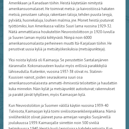
Amerikkaan ja Kanadaan töihin. Heistä käytetään nimitystä
amerikansuomalaiset. He toimivat metsä- ja kaivostöissä hakaten
metsiä, perustaen sahoja, rakentaen taloja, tehden puusta levyjä,
pylväitä, huonekaluja, louhien malmia, jne. Monet heistä joutuivat
työttömiksi, kun Amerikassa vallitsi Suuri lama vuosina 1929-32.
Näitä ammattilaisia houkuteltiin Neuvostoliittoon jo 1920-luvulla
ja Suuren laman myötä kiihtyvästi. Niinpä noin 6000
amerikansuomalaista perheineen muutti Itä-Karjalaan töihin. He
perustivat uusia kyliä ja metsätyökeskuksia (metsäpunkteja).
Yksi noista kylistä oli Kaimaoja. Se perustettiin Santalanjärven
itärannalle. Kokonaisuuteen kuului myös erillisiä parakkikyliä
lähiseudulla. Kuitenkin, vuosina 1937-38 olivat ns. Stalinin-
Kuusisen vainot, joiden seurauksena suuri osa
amerikansuomalaisesta ammatti-ihmisestä teloitettiin ja haudattiin
kuka minnekin. Näin kylät ja metsäpunktit autioituivat; rakennukset
ja parakit jäivät tyhjilleen, myös Kaimaojan kylä.
Kun Neuvostoliiton ja Suomen välillä käytiin vuosina 1939-40
Talvisota, Kaimaojan kylä toimi siviilisotavankileiripaikkana. Nämä
siviilihenkilöt olivat jääneet puna-armeijan vangiksi Suojärvellä
joulukuussa 1939. Kaimaojalle siirrettiin noin 500 siviiliä
helmikuussa 1940. Heistä kuoli leirioloissa kahdeksantoista. Kun