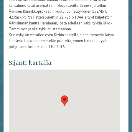
kantalinnoitetut asemat rannikkopatterille. Sinne sijoitettiin
Äänisen Rannikkoprokaatiin kuulunut nelitykkinen 152/45 C
42.Rask.Rt.Ptri. Patteri purettiin 22. - 25.6.1944 ja tykit kuljetettiin
Äänislinnan kautta Haminaan, josta edelleen kaksi tykkiä Ulko-
Tammioon ja yksi tykki Mustamaahan.
Kun nykyisin vierailee esim Kizhin saarella, sinne menevät laivat
kiertävät Lukkosaaren etelän puolelta, ennen kuin kääntyvät
pohjoiseen kohti Kizhiä THa 2016
Sijanti kartalla: