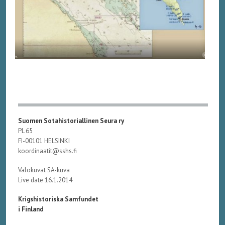
Suomen Sotahistoriallinen Seura ry
PL 65
FI-00101 HELSINKI
koordinaatit@sshs.fi
Valokuvat SA-kuva
Live date 16.1.2014
Krigshistoriska Samfundet
i Finland