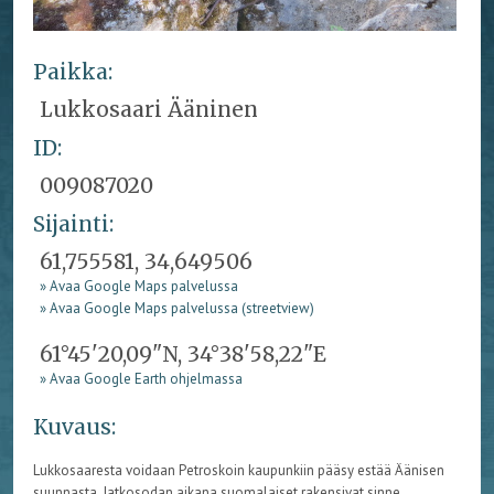
Paikka:
Lukkosaari Ääninen
ID:
009087020
Sijainti:
61,755581, 34,649506
» Avaa Google Maps palvelussa
» Avaa Google Maps palvelussa (streetview)
61°45'20,09"N, 34°38'58,22"E
» Avaa Google Earth ohjelmassa
Kuvaus:
Lukkosaaresta voidaan Petroskoin kaupunkiin pääsy estää Äänisen
suunnasta. Jatkosodan aikana suomalaiset rakensivat sinne