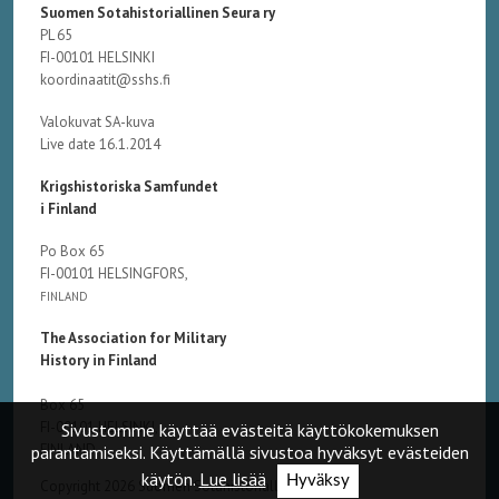
Suomen Sotahistoriallinen Seura ry
PL 65
FI-00101 HELSINKI
koordinaatit@sshs.fi
Valokuvat SA-kuva
Live date 16.1.2014
Krigshistoriska Samfundet
i Finland
Po Box 65
FI-00101 HELSINGFORS,
FINLAND
The Association for Military
History in Finland
Box 65
FI-00101 HELSINKI,
Sivustomme käyttää evästeitä käyttökokemuksen
FINLAND
parantamiseksi. Käyttämällä sivustoa hyväksyt evästeiden
käytön.
Lue lisää
Hyväksy
Copyright 2026 Suomen Sotahistoriallinen Seura ry