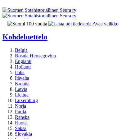
Avaa valikko
Kohdeluettelo
Belgia
Bosnia Hertsegovina
Englanti
Hollanti
Italia
Itävalta
Kroatia
Latvia
Liettua
Luxemburg
Norja
Puola
Ranska
Ruotsi
Saksa
Slovakia