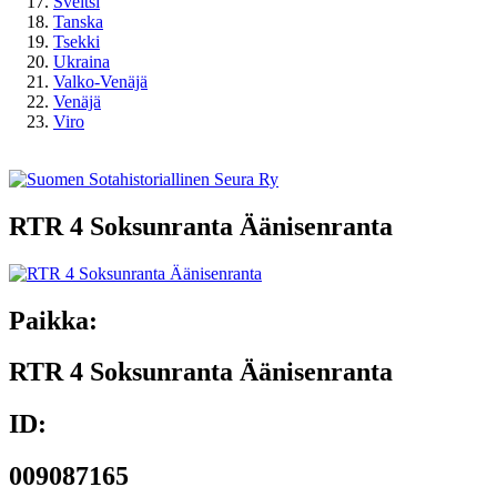
Sveitsi
Tanska
Tsekki
Ukraina
Valko-Venäjä
Venäjä
Viro
RTR 4 Soksunranta Äänisenranta
Paikka:
RTR 4 Soksunranta Äänisenranta
ID:
009087165