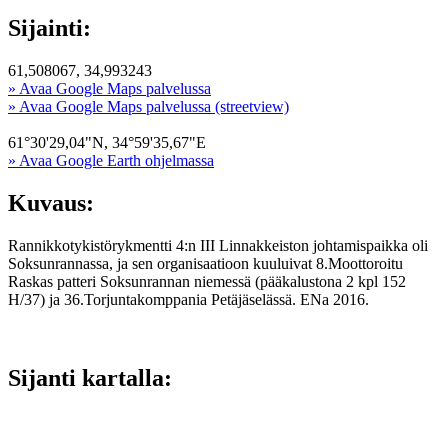
Sijainti:
61,508067, 34,993243
» Avaa Google Maps palvelussa
» Avaa Google Maps palvelussa (streetview)
61°30'29,04"N, 34°59'35,67"E
» Avaa Google Earth ohjelmassa
Kuvaus:
Rannikkotykistörykmentti 4:n III Linnakkeiston johtamispaikka oli
Soksunrannassa, ja sen organisaatioon kuuluivat 8.Moottoroitu
Raskas patteri Soksunrannan niemessä (pääkalustona 2 kpl 152
H/37) ja 36.Torjuntakomppania Petäjäselässä. ENa 2016.
Sijanti kartalla: