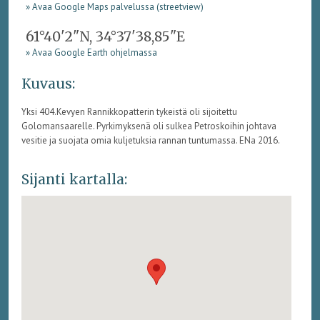
» Avaa Google Maps palvelussa (streetview)
61°40'2"N, 34°37'38,85"E
» Avaa Google Earth ohjelmassa
Kuvaus:
Yksi 404.Kevyen Rannikkopatterin tykeistä oli sijoitettu
Golomansaarelle. Pyrkimyksenä oli sulkea Petroskoihin johtava
vesitie ja suojata omia kuljetuksia rannan tuntumassa. ENa 2016.
Sijanti kartalla: