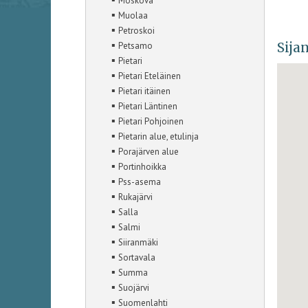
Moskova
▪
Muolaa
▪
Petroskoi
▪
Sijan
Petsamo
▪
Pietari
▪
Pietari Eteläinen
▪
Pietari itäinen
▪
Pietari Läntinen
▪
Pietari Pohjoinen
▪
Pietarin alue, etulinja
▪
Porajärven alue
▪
Portinhoikka
▪
Pss-asema
▪
Rukajärvi
▪
Salla
▪
Salmi
▪
Siiranmäki
▪
Sortavala
▪
Summa
▪
Suojärvi
▪
Suomenlahti