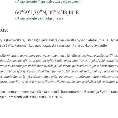
» Avaa Google Maps palvelussa (streetview)
60°59'1,79"N, 35°14'18,18"E
» Avaa Google Earth ohjelmassa
us:
ylä (Petrovskaja, Petroila) sijaitsi Kuzrajoen varrella Syvärin eteläpuolella. Hy
ssa 1941. Keinonen kuvailee valtausta kirjassaan Kärkijoukkona Syvärille:
tta vihollista saavuimme puoliyöhön mennessä lähelle kyläaukean etelälaitaa. Yhtäkki
uden. Vastaamme oli tullut Kuzran kylästä päin pieni vihollisosasto, joka lyötiin tuliyll
ittava salamannopeasti. Jätimme pyörät ja juoksimme peltoaukealle, jossa kaksi etummais
 puolin ja syöksyi kylään. Vihollisen parivartio tuhottiin aukealla, jonka yli pääsim
staistelusta tuli lyhyt. Joitakin taloja syttyi palamaan. Tulenloimu helpotti etenemi
sasto tuhottiin, tai se osin pakeni länteen. Kuzran kylän varusväki oli äkkiä vaihtunut. K
dan asemasotavuosina kylän kautta kulki huoltouramme Baranin ja Syvärin rannan
jien lomareitti kulki tätä kautta. ENa 2016.