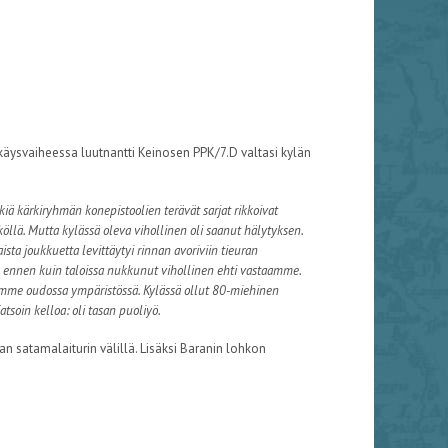
ökkäysvaiheessa luutnantti Keinosen PPK/7.D valtasi kylän
ä kärkiryhmän konepistoolien terävät sarjat rikkoivat
äköllä. Mutta kylässä oleva vihollinen oli saanut hälytyksen.
ta joukkuetta levittäytyi rinnan avoriviin tieuran
me ennen kuin taloissa nukkunut vihollinen ehti vastaamme.
stämme oudossa ympäristössä. Kylässä ollut 80-miehinen
atsoin kelloa: oli tasan puoliyö.
 satamalaiturin välillä. Lisäksi Baranin lohkon