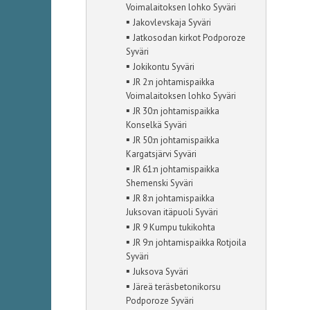
Voimalaitoksen lohko Syväri
▪
Jakovlevskaja Syväri
▪
Jatkosodan kirkot Podporoze
Syväri
▪
Jokikontu Syväri
▪
JR 2:n johtamispaikka
Voimalaitoksen lohko Syväri
▪
JR 30:n johtamispaikka
Konselkä Syväri
▪
JR 50:n johtamispaikka
Kargatsjärvi Syväri
▪
JR 61:n johtamispaikka
Shemenski Syväri
▪
JR 8:n johtamispaikka
Juksovan itäpuoli Syväri
▪
JR 9 Kumpu tukikohta
▪
JR 9:n johtamispaikka Rotjoila
Syväri
▪
Juksova Syväri
▪
Järeä teräsbetonikorsu
Podporoze Syväri