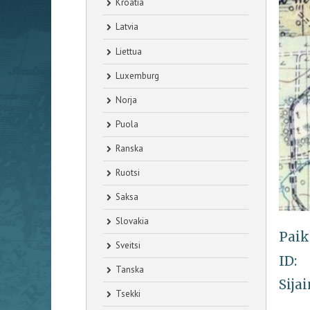
Kroatia
Latvia
Liettua
Luxemburg
Norja
Puola
Ranska
Ruotsi
Saksa
Slovakia
Paik
Sveitsi
ID:
Tanska
Sijai
Tsekki