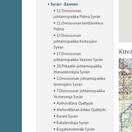
▪
Syväri - Ääninen
▪
11.Divisioonan
johtamispaikka Pidma Syväri
▪
11.Divisioonan kenttäoikeus
Pidma
▪
17.Divisioonan
johtamispaikka Kortesjärvi
Syväri
Kuva
▪
17.Divisioonan
johtamispaikka Vaaseni Syväri
▪
20.Prikaatin johtamispaikka
Monasterinkylä Syväri
▪
5.Divisioonan johtamispaikka
Ienimäjärvi Syväri
▪
7.Divisioonan johtamispaikka
Voznesenja Syväri
▪
Alehovštšina Ojattijoki
▪
Alehovštšinan kirkko Ojattijoki
▪
Barani Syväri
▪
Bataševskaja Syväri
▪
Bogatsevanmäki Syväri