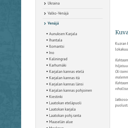
Ukraina
Valko-Venäjä
Venäjä
Kuva
▪
Aunuksen Karjala
▪
Ihantala
Kuzran k
▪
Ilomantsi
lokakuu
▪
Ino
▪
Kaliningrad
Kohtaama
▪
Karhumäki
hiljaisu
▪
Karjalan kannas etelä
Oli toim
▪
molemmin
Karjalan kannas itä
Kohtaami
▪
Karjalan kannas länsi
viholliso
▪
Karjalan kannas pohjoinen
▪
Kiestinki
Jatkoso
▪
Laatokan eteläpuoli
puolusta
▪
Laatokan karjala
▪
Laatokan pohj.ranta
▪
Maaselän alue
▪