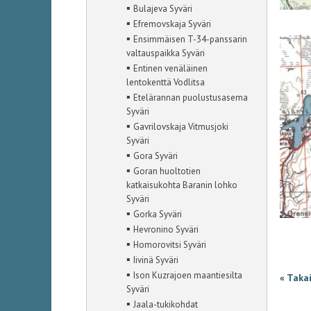
▪
Bulajeva Syväri
▪
Efremovskaja Syväri
▪
Ensimmäisen T-34-panssarin
valtauspaikka Syväri
▪
Entinen venäläinen
lentokenttä Vodlitsa
▪
Etelärannan puolustusasema
Syväri
▪
Gavrilovskaja Vitmusjoki
Syväri
▪
Gora Syväri
▪
Goran huoltotien
katkaisukohta Baranin lohko
Syväri
▪
Gorka Syväri
▪
Hevronino Syväri
▪
Homorovitsi Syväri
▪
Iivinä Syväri
▪
Ison Kuzrajoen maantiesilta
« Taka
Syväri
▪
Jaala-tukikohdat