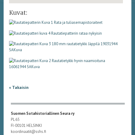
Kuvat:
« Takaisin
Suomen Sotahistoriallinen Seura ry
PL 65
FI-00101 HELSINKI
koordinaatit@sshs.fi