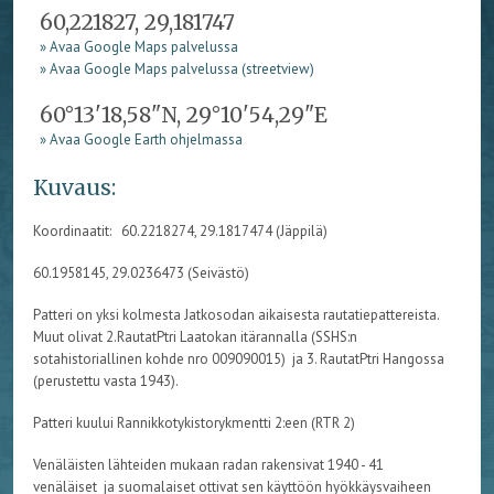
60,221827, 29,181747
» Avaa Google Maps palvelussa
» Avaa Google Maps palvelussa (streetview)
60°13'18,58"N, 29°10'54,29"E
» Avaa Google Earth ohjelmassa
Kuvaus:
Koordinaatit: 60.2218274, 29.1817474 (Jäppilä)
60.1958145, 29.0236473 (Seivästö)
Patteri on yksi kolmesta Jatkosodan aikaisesta rautatiepattereista.
Muut olivat 2.RautatPtri Laatokan itärannalla (SSHS:n
sotahistoriallinen kohde nro 009090015) ja 3. RautatPtri Hangossa
(perustettu vasta 1943).
Patteri kuului Rannikkotykistorykmentti 2:een (RTR 2)
Venäläisten lähteiden mukaan radan rakensivat 1940 - 41
venäläiset ja suomalaiset ottivat sen käyttöön hyökkäysvaiheen