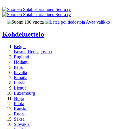
Avaa valikko
Kohdeluettelo
Belgia
Bosnia Hertsegovina
Englanti
Hollanti
Italia
Itävalta
Kroatia
Latvia
Liettua
Luxemburg
Norja
Puola
Ranska
Ruotsi
Saksa
Slovakia