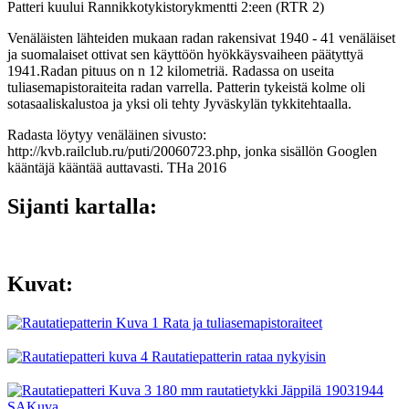
Patteri kuului Rannikkotykistorykmentti 2:een (RTR 2)
Venäläisten lähteiden mukaan radan rakensivat 1940 - 41 venäläiset
ja suomalaiset ottivat sen käyttöön hyökkäysvaiheen päätyttyä
1941.Radan pituus on n 12 kilometriä. Radassa on useita
tuliasemapistoraiteita radan varrella. Patterin tykeistä kolme oli
sotasaaliskalustoa ja yksi oli tehty Jyväskylän tykkitehtaalla.
Radasta löytyy venäläinen sivusto:
http://kvb.railclub.ru/puti/20060723.php, jonka sisällön Googlen
kääntäjä kääntää auttavasti. THa 2016
Sijanti kartalla:
Kuvat: