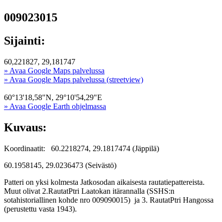
009023015
Sijainti:
60,221827, 29,181747
» Avaa Google Maps palvelussa
» Avaa Google Maps palvelussa (streetview)
60°13'18,58"N, 29°10'54,29"E
» Avaa Google Earth ohjelmassa
Kuvaus:
Koordinaatit: 60.2218274, 29.1817474 (Jäppilä)
60.1958145, 29.0236473 (Seivästö)
Patteri on yksi kolmesta Jatkosodan aikaisesta rautatiepattereista.
Muut olivat 2.RautatPtri Laatokan itärannalla (SSHS:n
sotahistoriallinen kohde nro 009090015) ja 3. RautatPtri Hangossa
(perustettu vasta 1943).