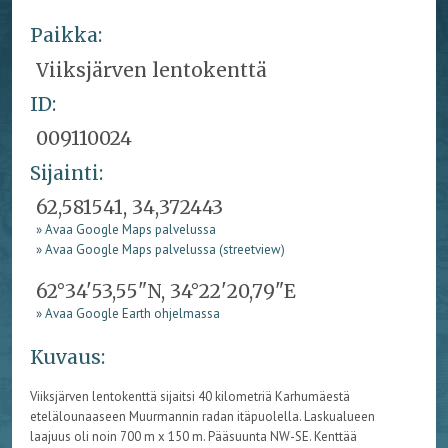
Paikka:
Viiksjärven lentokenttä
ID:
009110024
Sijainti:
62,581541, 34,372443
» Avaa Google Maps palvelussa
» Avaa Google Maps palvelussa (streetview)
62°34'53,55"N, 34°22'20,79"E
» Avaa Google Earth ohjelmassa
Kuvaus:
Viiksjärven lentokenttä sijaitsi 40 kilometriä Karhumäestä
etelälounaaseen Muurmannin radan itäpuolella. Laskualueen
laajuus oli noin 700 m x 150 m. Pääsuunta NW-SE. Kenttää