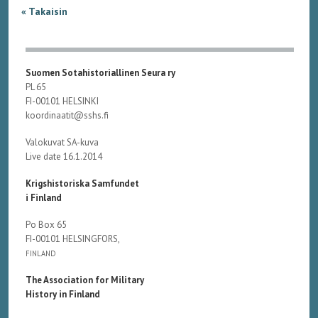
« Takaisin
Suomen Sotahistoriallinen Seura ry
PL 65
FI-00101 HELSINKI
koordinaatit@sshs.fi
Valokuvat SA-kuva
Live date 16.1.2014
Krigshistoriska Samfundet
i Finland
Po Box 65
FI-00101 HELSINGFORS,
FINLAND
The Association for Military
History in Finland