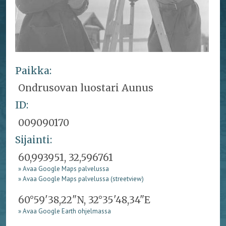
Paikka:
Ondrusovan luostari Aunus
ID:
009090170
Sijainti:
60,993951, 32,596761
» Avaa Google Maps palvelussa
» Avaa Google Maps palvelussa (streetview)
60°59'38,22"N, 32°35'48,34"E
» Avaa Google Earth ohjelmassa