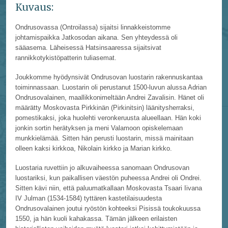
Kuvaus:
Ondrusovassa (Ontroilassa) sijaitsi linnakkeistomme
johtamispaikka Jatkosodan aikana. Sen yhteydessä oli
sääasema. Läheisessä Hatsinsaaressa sijaitsivat
rannikkotykistöpatterin tuliasemat.
Joukkomme hyödynsivät Ondrusovan luostarin rakennuskantaa
toiminnassaan. Luostarin oli perustanut 1500-luvun alussa Adrian
Ondrusovalainen, maallikkonimeltään Andrei Zavalisin. Hänet oli
määrätty Moskovasta Pirkkinän (Pirkinitsin) läänitysherraksi,
pomestikaksi, joka huolehti veronkeruusta alueellaan. Hän koki
jonkin sortin herätyksen ja meni Valamoon opiskelemaan
munkkielämää. Sitten hän perusti luostarin, missä mainitaan
olleen kaksi kirkkoa, Nikolain kirkko ja Marian kirkko.
Luostaria ruvettiin jo alkuvaiheessa sanomaan Ondrusovan
luostariksi, kun paikallisen väestön puheessa Andrei oli Ondrei.
Sitten kävi niin, että paluumatkallaan Moskovasta Tsaari Iivana
IV Julman (1534-1584) tyttären kastetilaisuudesta
Ondrusovalainen joutui ryöstön kohteeksi Pisissä toukokuussa
1550, ja hän kuoli kahakassa. Tämän jälkeen erilaisten