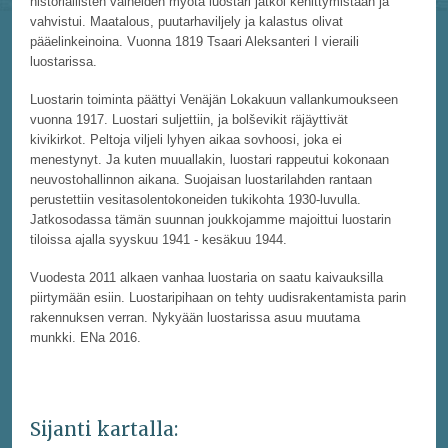
historiallisten vaiheiden myötä luostari jatkoi kehittymistään ja
vahvistui. Maatalous, puutarhaviljely ja kalastus olivat
pääelinkeinoina. Vuonna 1819 Tsaari Aleksanteri I vieraili
luostarissa.
Luostarin toiminta päättyi Venäjän Lokakuun vallankumoukseen
vuonna 1917. Luostari suljettiin, ja bolševikit räjäyttivät
kivikirkot. Peltoja viljeli lyhyen aikaa sovhoosi, joka ei
menestynyt. Ja kuten muuallakin, luostari rappeutui kokonaan
neuvostohallinnon aikana. Suojaisan luostarilahden rantaan
perustettiin vesitasolentokoneiden tukikohta 1930-luvulla.
Jatkosodassa tämän suunnan joukkojamme majoittui luostarin
tiloissa ajalla syyskuu 1941 - kesäkuu 1944.
Vuodesta 2011 alkaen vanhaa luostaria on saatu kaivauksilla
piirtymään esiin. Luostaripihaan on tehty uudisrakentamista parin
rakennuksen verran. Nykyään luostarissa asuu muutama
munkki. ENa 2016.
Sijanti kartalla: