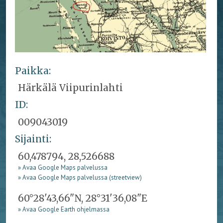
Paikka:
Härkälä Viipurinlahti
ID:
009043019
Sijainti:
60,478794, 28,526688
» Avaa Google Maps palvelussa
» Avaa Google Maps palvelussa (streetview)
60°28'43,66"N, 28°31'36,08"E
» Avaa Google Earth ohjelmassa