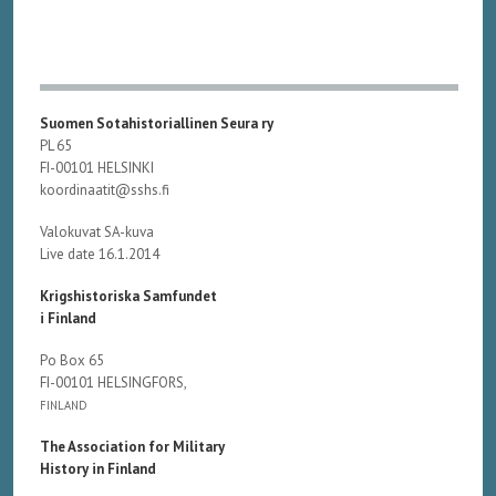
Suomen Sotahistoriallinen Seura ry
PL 65
FI-00101 HELSINKI
koordinaatit@sshs.fi
Valokuvat SA-kuva
Live date 16.1.2014
Krigshistoriska Samfundet
i Finland
Po Box 65
FI-00101 HELSINGFORS,
FINLAND
The Association for Military
History in Finland