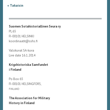
« Takaisin
Suomen Sotahistoriallinen Seura ry
PL 65
FI-00101 HELSINKI
koordinaatit@sshs.fi
Valokuvat SA-kuva
Live date 16.1.2014
Krigshistoriska Samfundet
i Finland
Po Box 65
FI-00101 HELSINGFORS,
FINLAND
The Association for Military
History in Finland