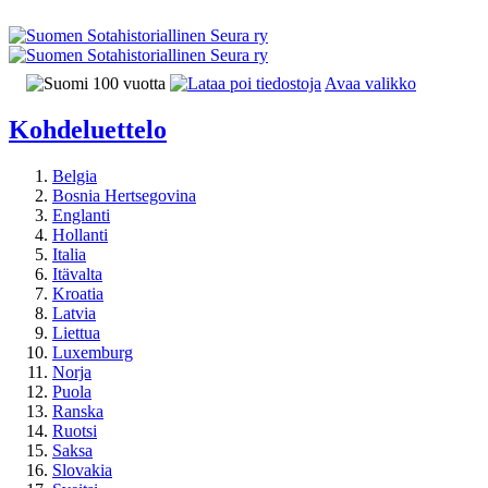
Avaa valikko
Kohdeluettelo
Belgia
Bosnia Hertsegovina
Englanti
Hollanti
Italia
Itävalta
Kroatia
Latvia
Liettua
Luxemburg
Norja
Puola
Ranska
Ruotsi
Saksa
Slovakia