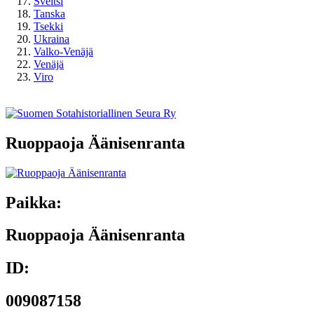
Sveitsi
Tanska
Tsekki
Ukraina
Valko-Venäjä
Venäjä
Viro
Ruoppaoja Äänisenranta
Paikka:
Ruoppaoja Äänisenranta
ID:
009087158