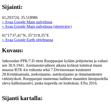
Sijainti:
61,293724, 35,518986
» Avaa Google Maps palvelussa
» Avaa Google Maps palvelussa (streetview)
61°17'37,41"N, 35°31'8,35"E
» Avaa Google Earth ohjelmassa
Kuvaus:
Jatkosodan PPK/7.D eteni Ruoppaojan kylään pohjoisesta ja valtasi
sen 30.9.1941. Asemasotavaiheen aikana kylässä toimivat muun
muassa RTR 4:n esikunta sekä 7.Divisioonaan kuuluneet
28.Kenttäsairaala, asekorjaamo, autokorjaamo ja rintamamiesten
virkistyskoti. Ruoppaojan maisemaa hallitsee maantien länsipuolella
oleva kalliomassiivi, jonka kupeella on louhoksia. ENa 2016.
Sijanti kartalla: