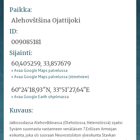
Paikka:
Alehovštšina Ojattijoki
ID:
009085181
Sijainti:
60,405259, 33,857679
» Avaa Google Maps palvelussa
» Avaa Google Maps palvelussa (streetview)
60°24'18,93"N, 33°51'27,64"E
» Avaa Google Earth ohjelmassa
Kuvaus:
Jatkosodassa Alehovštšinassa (Olehistossa, Hetevistössä) sijaitsi
Syvärin suunnasta vastanneen venäläisen 7.Erillisen Armeijan
esikunta, joka oli suoraan Neuvostoliiton yliesikunta Stavkan