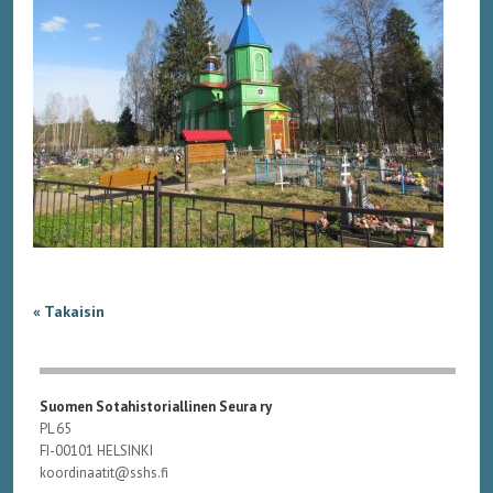
« Takaisin
Suomen Sotahistoriallinen Seura ry
PL 65
FI-00101 HELSINKI
koordinaatit@sshs.fi