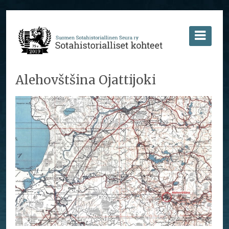
Alehovštšina Ojattijoki