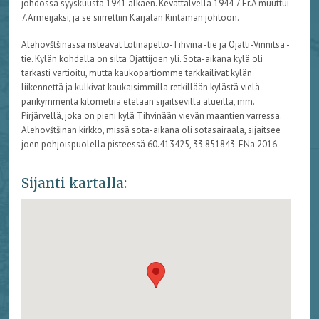
johdossa syyskuusta 1941 alkaen. Kevättalvella 1944 7.Er.A muuttui
7.Armeijaksi, ja se siirrettiin Karjalan Rintaman johtoon.
Alehovštšinassa risteävät Lotinapelto-Tihvinä -tie ja Ojatti-Vinnitsa -
tie. Kylän kohdalla on silta Ojattijoen yli. Sota-aikana kylä oli
tarkasti vartioitu, mutta kaukopartiomme tarkkailivat kylän
liikennettä ja kulkivat kaukaisimmilla retkillään kylästä vielä
parikymmentä kilometriä etelään sijaitsevilla alueilla, mm.
Pirjärvellä, joka on pieni kylä Tihvinään vievän maantien varressa.
Alehovštšinan kirkko, missä sota-aikana oli sotasairaala, sijaitsee
joen pohjoispuolella pisteessä 60.413425, 33.851843. ENa 2016.
Sijanti kartalla: