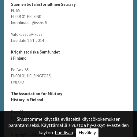
Suomen Sotahistoriallinen Seura ry
PL 65
FI-00101 HELSINKI
koordinaatit@sshs.fi
Valokuvat SA-kuva
Live date 16.1.2014
Krigshistoriska Samfundet
i Finland
Po Box 65
FI-00101 HELSINGFORS,
FINLAND
The Association for Military
History in Finland
Box 65
FI-00101 HELSINKI,
Sivustomme käyttää evästeitä käyttökokemuksen
FINLAND
parantamiseksi. Käyttämällä sivustoa hyväksyt evästeiden
käytön.
Lue lisää
Hyväksy
Copyright 2026 Suomen Sotahistoriallinen Seura ry