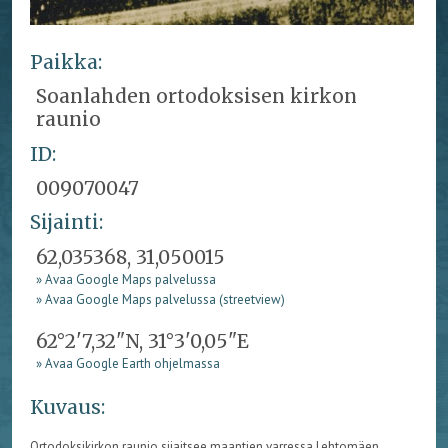
Paikka:
Soanlahden ortodoksisen kirkon
raunio
ID:
009070047
Sijainti:
62,035368, 31,050015
» Avaa Google Maps palvelussa
» Avaa Google Maps palvelussa (streetview)
62°2'7,32"N, 31°3'0,05"E
» Avaa Google Earth ohjelmassa
Kuvaus:
Ortodoksikirkon raunio sijaitsee maantien varressa Lehtomäen