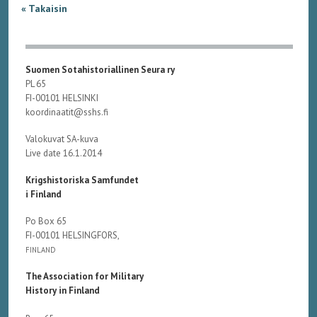
« Takaisin
Suomen Sotahistoriallinen Seura ry
PL 65
FI-00101 HELSINKI
koordinaatit@sshs.fi
Valokuvat SA-kuva
Live date 16.1.2014
Krigshistoriska Samfundet
i Finland
Po Box 65
FI-00101 HELSINGFORS,
FINLAND
The Association for Military
History in Finland