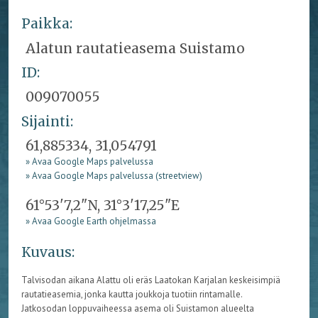
Paikka:
Alatun rautatieasema Suistamo
ID:
009070055
Sijainti:
61,885334, 31,054791
» Avaa Google Maps palvelussa
» Avaa Google Maps palvelussa (streetview)
61°53'7,2"N, 31°3'17,25"E
» Avaa Google Earth ohjelmassa
Kuvaus:
Talvisodan aikana Alattu oli eräs Laatokan Karjalan keskeisimpiä
rautatieasemia, jonka kautta joukkoja tuotiin rintamalle.
Jatkosodan loppuvaiheessa asema oli Suistamon alueelta