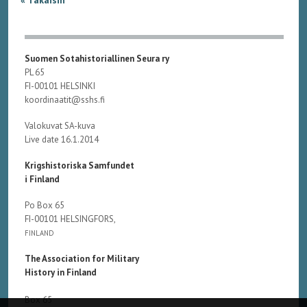
Suomen Sotahistoriallinen Seura ry
PL 65
FI-00101 HELSINKI
koordinaatit@sshs.fi
Valokuvat SA-kuva
Live date 16.1.2014
Krigshistoriska Samfundet
i Finland
Po Box 65
FI-00101 HELSINGFORS,
FINLAND
The Association for Military
History in Finland
Box 65