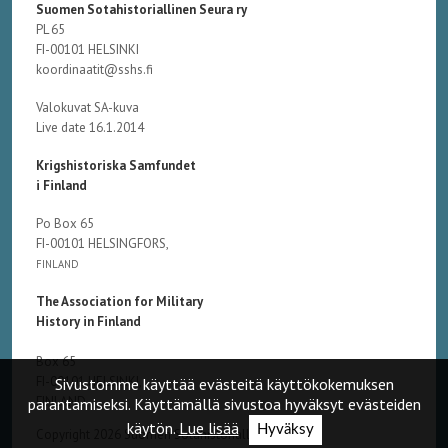
Suomen Sotahistoriallinen Seura ry
PL 65
FI-00101 HELSINKI
koordinaatit@sshs.fi
Valokuvat SA-kuva
Live date 16.1.2014
Krigshistoriska Samfundet
i Finland
Po Box 65
FI-00101 HELSINGFORS,
FINLAND
The Association for Military
History in Finland
Box 65
FI-00101 HELSINKI,
Sivustomme käyttää evästeitä käyttökokemuksen
FINLAND
parantamiseksi. Käyttämällä sivustoa hyväksyt evästeiden
käytön.
Lue lisää
Hyväksy
Copyright 2026 Suomen Sotahistoriallinen Seura ry