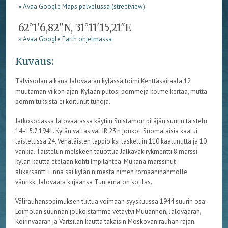
» Avaa Google Maps palvelussa (streetview)
62°1'6,82"N, 31°11'15,21"E
» Avaa Google Earth ohjelmassa
Kuvaus:
Talvisodan aikana Jalovaaran kylässä toimi Kenttäsairaala 12
muutaman viikon ajan. Kylään putosi pommeja kolme kertaa, mutta
pommituksista ei koitunut tuhoja.
Jatkosodassa Jalovaarassa käytiin Suistamon pitäjän suurin taistelu
14.-15.7.1941. Kylän valtasivat JR 23:n joukot. Suomalaisia kaatui
taistelussa 24. Venäläisten tappioiksi laskettiin 110 kaatunutta ja 10
vankia. Taistelun melskeen tauottua Jalkaväkirykmentti 8 marssi
kylän kautta etelään kohti Impilahtea. Mukana marssinut
alikersantti Linna sai kylän nimestä nimen romaanihahmolle
vänrikki Jalovaara kirjaansa Tuntematon sotilas.
Välirauhansopimuksen tultua voimaan syyskuussa 1944 suurin osa
Loimolan suunnan joukoistamme vetäytyi Muuannon, Jalovaaran,
Koirinvaaran ja Värtsilän kautta takaisin Moskovan rauhan rajan