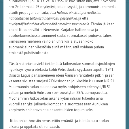
puoluevirkailijoilla. Talvella 1935-36 kävi sitten niin, että Sovhoosi
nro 2:n lehmistä 95 myrkyttyi jostain syystä, ja kommunistien media
aloitti propagandan siitä, että
Hiilisuo oli ollut porvarillisten
nationalistien taitavasti naamioitu pesäpaikka
, ja että
myrkyttäjäsabotöörit olivat näitä amerikansuomalaisia
. Tämän jälkeen
koko Hiilisuon väki ja Neuvosto-Karjalan hallinnossa ja
puoluekoneistossa toimineet sadat suomalaiset joutuivat lähes
viimeiseen mieheen vainojen uhreiksi ja alueen koko
suomenkielinen väestökin siinä määrin, että voidaan puhua
etnisestä puhdistuksesta.
Tästä historiasta vielä tietämättä Jatkosodan suomalaisjoukkojen
hyökkäys vyöryi etelästä kohti Petroskoita syyskuun lopulla 1941.
Osasto Lagus panssareineen eteni Äänisen rantatietä pitkin, ja sen
vasenta sivustaa suojasi 7.Divisioonan joukkoihin kuulunut I/JR 51.
Muurmannin radan suunnassa myös pohjoiseen edennyt I/JR 51
valtasi ja miehitti Hiilisuon sovhoosikylän 28.9. aamupäivällä.
Myöhemmin Jatkosodan aikana kylän infraan tukeutui aina
vuorollaan yksi jalkaväkikomppania suorittaessaan Aunuksen
korpimetsien haravointia desanttiuhkien torjumiseksi.
Hiilisuon kolhoosiin perustettiin emäntä- ja isäntäkoulu sodan
aikana ja oppilaita oli runsaasti.