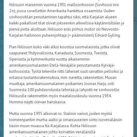
Hiilisuon maisemiin vuonna 1931 mallisovhoosin (Sovhoosi nro
2:n), jossa sovellettiin Amerikasta hankittua osaamista. Uuden
sovhoositilan perustaminen tapahtui siksi, että Karjalan alueen
kaikki paikalliset tilat olivat jokseenkin alkeellisia käytännöiltään ja
pieniä pinta-aloiltaan. Hiilisuon eräs primus motor oli Neuvosto-
Karjalan hallinnon puheenjohtaja (= pääministeri) Edvard Gylling.
Pian Hiilisuon koko väki alkoi koostua suomalaisista, jotka olivat
saapuneet Yhdysvalloista, Kanadasta, Suomesta, Tveristä,
Siperiasta ja kymmenkunta vuotta aikaisemmin
amerikansuomalaisten Etelä-Venäjälle perustamasta Kylväjä-
kolhoosista. Työtä tekeville riitti: läheiset suot raivattiin pelloiksi ja
erilaisia tuotantorakennuksia, mm. navetta, rakennettiin. Muuan
muuttaja, amerikansuomalainen poikamies Joonas Harju, osti
Suomesta 100 puhdasrotuista lehmää ja lahjoitti ne sovhoosille.
Hiilisuolle rakennettiin myös maatalouskoulu vuonna 1934.
Homma näytti olevan hanskassa.
Mutta vuonna 1935 alkoivat ns. Stalinin vainot, joiden myötä
toimeenpantiin murha-aalto ja omaisuuserien siirto isovenäläisiin
käsiin muun muassa Itä-Karjalassa. Kohta Hiilisuon
amerikansuomalainen johto korvattiin venäläisillä