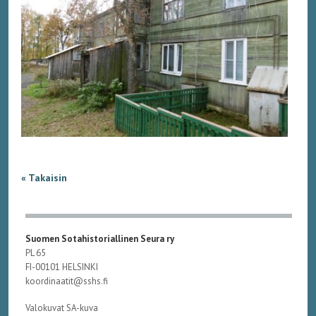
« Takaisin
Suomen Sotahistoriallinen Seura ry
PL 65
FI-00101 HELSINKI
koordinaatit@sshs.fi
Valokuvat SA-kuva