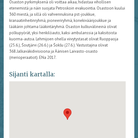
Osaston pyrkimyksenä oli voittaa aikaa, hidastaa vihollisen
etenemistä ja näin suojata Petroskoin evakuointia. Osastoon kuului
360 miestä, ja sillä oli vahvennuksina pst-joukkue,
kranaatinheitinryhmä, pioneeriryhmä, konekiväärijoukkue ja
lääkärin johtama lääkintäryhmä. Osaston kulkuvälineinä olivat
polkupyörät, yksi henkilöauto, kaksi ambulanssia ja kaksitoista
kuorma-autoa. Lehmijoen ohella viivytystasat olivat Ruoppaoja
(25.6.), Šoutjärvi (26.6.) ja Šokšu (27.6.). Vastustajina olivat
368.Jalkaväkidivisioona ja Äänisen Laivasto-osasto
(merioperaatiot). ENa 2017.
Sijanti kartalla: