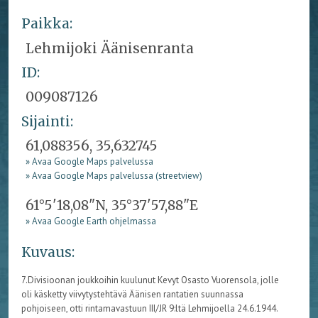
Paikka:
Lehmijoki Äänisenranta
ID:
009087126
Sijainti:
61,088356, 35,632745
» Avaa Google Maps palvelussa
» Avaa Google Maps palvelussa (streetview)
61°5'18,08"N, 35°37'57,88"E
» Avaa Google Earth ohjelmassa
Kuvaus:
7.Divisioonan joukkoihin kuulunut Kevyt Osasto Vuorensola, jolle
oli käsketty viivytystehtävä Äänisen rantatien suunnassa
pohjoiseen, otti rintamavastuun III/JR 9:ltä Lehmijoella 24.6.1944.