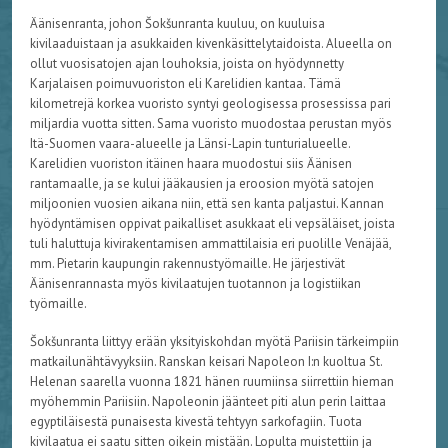
Äänisenranta, johon Šokšunranta kuuluu, on kuuluisa
kivilaaduistaan ja asukkaiden kivenkäsittelytaidoista. Alueella on
ollut vuosisatojen ajan louhoksia, joista on hyödynnetty
Karjalaisen poimuvuoriston eli Karelidien kantaa. Tämä
kilometrejä korkea vuoristo syntyi geologisessa prosessissa pari
miljardia vuotta sitten. Sama vuoristo muodostaa perustan myös
Itä-Suomen vaara-alueelle ja Länsi-Lapin tunturialueelle.
Karelidien vuoriston itäinen haara muodostui siis Äänisen
rantamaalle, ja se kului jääkausien ja eroosion myötä satojen
miljoonien vuosien aikana niin, että sen kanta paljastui. Kannan
hyödyntämisen oppivat paikalliset asukkaat eli vepsäläiset, joista
tuli haluttuja kivirakentamisen ammattilaisia eri puolille Venäjää,
mm. Pietarin kaupungin rakennustyömaille. He järjestivät
Äänisenrannasta myös kivilaatujen tuotannon ja logistiikan
työmaille.
Šokšunranta liittyy erään yksityiskohdan myötä Pariisin tärkeimpiin
matkailunähtävyyksiin. Ranskan keisari Napoleon I:n kuoltua St.
Helenan saarella vuonna 1821 hänen ruumiinsa siirrettiin hieman
myöhemmin Pariisiin. Napoleonin jäänteet piti alun perin laittaa
egyptiläisestä punaisesta kivestä tehtyyn sarkofagiin. Tuota
kivilaatua ei saatu sitten oikein mistään. Lopulta muistettiin ja