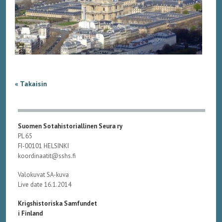
« Takaisin
Suomen Sotahistoriallinen Seura ry
PL 65
FI-00101 HELSINKI
koordinaatit@sshs.fi
Valokuvat SA-kuva
Live date 16.1.2014
Krigshistoriska Samfundet
i Finland