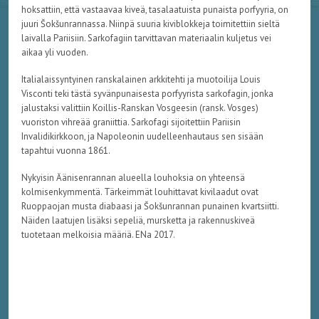
hoksattiin, että vastaavaa kiveä, tasalaatuista punaista porfyyria, on
juuri Šokšunrannassa. Niinpä suuria kiviblokkeja toimitettiin sieltä
laivalla Pariisiin. Sarkofagiin tarvittavan materiaalin kuljetus vei
aikaa yli vuoden.
Italialaissyntyinen ranskalainen arkkitehti ja muotoilija Louis
Visconti teki tästä syvänpunaisesta porfyyrista sarkofagin, jonka
jalustaksi valittiin Koillis-Ranskan Vosgeesin (ransk. Vosges)
vuoriston vihreää graniittia. Sarkofagi sijoitettiin Pariisin
Invalidikirkkoon, ja Napoleonin uudelleenhautaus sen sisään
tapahtui vuonna 1861.
Nykyisin Äänisenrannan alueella louhoksia on yhteensä
kolmisenkymmentä. Tärkeimmät louhittavat kivilaadut ovat
Ruoppaojan musta diabaasi ja Šokšunrannan punainen kvartsiitti.
Näiden laatujen lisäksi sepeliä, mursketta ja rakennuskiveä
tuotetaan melkoisia määriä. ENa 2017.