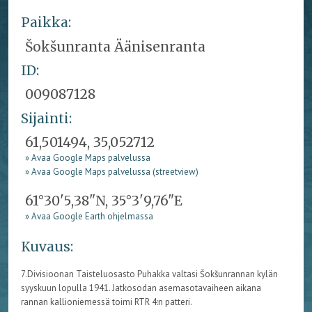
Paikka:
Šokšunranta Äänisenranta
ID:
009087128
Sijainti:
61,501494, 35,052712
» Avaa Google Maps palvelussa
» Avaa Google Maps palvelussa (streetview)
61°30'5,38"N, 35°3'9,76"E
» Avaa Google Earth ohjelmassa
Kuvaus:
7.Divisioonan Taisteluosasto Puhakka valtasi Šokšunrannan kylän
syyskuun lopulla 1941. Jatkosodan asemasotavaiheen aikana
rannan kallioniemessä toimi RTR 4:n patteri.