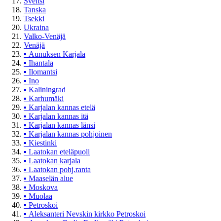
Sveitsi
Tanska
Tsekki
Ukraina
Valko-Venäjä
Venäjä
▪
Aunuksen Karjala
▪
Ihantala
▪
Ilomantsi
▪
Ino
▪
Kaliningrad
▪
Karhumäki
▪
Karjalan kannas etelä
▪
Karjalan kannas itä
▪
Karjalan kannas länsi
▪
Karjalan kannas pohjoinen
▪
Kiestinki
▪
Laatokan eteläpuoli
▪
Laatokan karjala
▪
Laatokan pohj.ranta
▪
Maaselän alue
▪
Moskova
▪
Muolaa
▪
Petroskoi
▪
Aleksanteri Nevskin kirkko Petroskoi