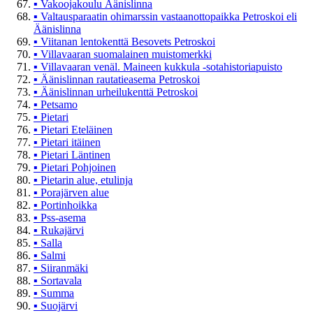
▪
Vakoojakoulu Äänislinna
▪
Valtausparaatin ohimarssin vastaanottopaikka Petroskoi eli
Äänislinna
▪
Viitanan lentokenttä Besovets Petroskoi
▪
Villavaaran suomalainen muistomerkki
▪
Villavaaran venäl. Maineen kukkula -sotahistoriapuisto
▪
Äänislinnan rautatieasema Petroskoi
▪
Äänislinnan urheilukenttä Petroskoi
▪
Petsamo
▪
Pietari
▪
Pietari Eteläinen
▪
Pietari itäinen
▪
Pietari Läntinen
▪
Pietari Pohjoinen
▪
Pietarin alue, etulinja
▪
Porajärven alue
▪
Portinhoikka
▪
Pss-asema
▪
Rukajärvi
▪
Salla
▪
Salmi
▪
Siiranmäki
▪
Sortavala
▪
Summa
▪
Suojärvi