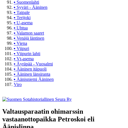
▪
Suomenlahti
▪
Syväri - Ääninen
▪
Taipale
▪
Terijoki
▪
U-asema
▪
Uhtua
▪
Valamon saaret
▪
Venäjä läntinen
▪
Viena
▪
Viipuri
▪
Viipurin lahti
▪
Vt-asema
▪
Äyräpää - Vuosalmi
▪
Ääninen itäpuoli
▪
Ääninen länsiranta
▪
Äänisniemi Ääninen
Viro
Valtausparaatin ohimarssin
vastaanottopaikka Petroskoi eli
Äänislinna