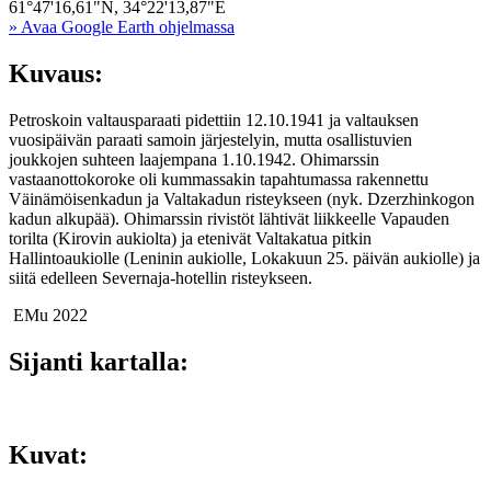
61°47'16,61"N, 34°22'13,87"E
» Avaa Google Earth ohjelmassa
Kuvaus:
Petroskoin valtausparaati pidettiin 12.10.1941 ja valtauksen
vuosipäivän paraati samoin järjestelyin, mutta osallistuvien
joukkojen suhteen laajempana 1.10.1942. Ohimarssin
vastaanottokoroke oli kummassakin tapahtumassa rakennettu
Väinämöisenkadun ja Valtakadun risteykseen (nyk. Dzerzhinkogon
kadun alkupää). Ohimarssin rivistöt lähtivät liikkeelle Vapauden
torilta (Kirovin aukiolta) ja etenivät Valtakatua pitkin
Hallintoaukiolle (Leninin aukiolle, Lokakuun 25. päivän aukiolle) ja
siitä edelleen Severnaja-hotellin risteykseen.
EMu 2022
Sijanti kartalla:
Kuvat: