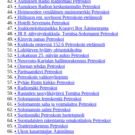
▪
Aunuksen Radio Radiomäki Petroskoi
▪
Aunuksen Radion keskustastudio Petroskoi
▪
Heimosotien venäläinen muistomerkki Petroskoi
▪
Hiilisuon ent. sovhoosi Petroskoin eteläpuoli
▪
Hotelli Severnaja Petroskoi
▪
Joukkoteloituspaikka Krasnyi Bor Äänisenranta
▪
JR 8 -tähystyskukkula, Tomitsa-Solomanni Petroskoi
▪
Kirovin patsas Petroskoi
▪
Kukkula pisteessä 152.6 Petroskoin eteläpuoli
▪
Lohijärven hylätty ohjustukikohta
▪
Lokakuun 25. päivän aukio Petroskoi
▪
Neuvosto-Karjalan hallintorakennus Petroskoi
▪
Onegan tehdas Petroskoi
▪
Partisaanikivi Petroskoi
▪
Petroskoin valtionyliopisto
▪
Pyhän Ristin kirkko Petroskoi
▪
Radiomäki Petroskoi
▪
Rautatien tasoylikäytävä Tomitsa Petroskoi
▪
Solomannin lentokenttä Petroskoi
▪
Solomannin saha ja voimalaitos Petroskoi
▪
Solomannin salmi Petroskoi
▪
Suolusmäki Petroskoin luoteispuoli
▪
Suomalaisten rakentamia omakotitaloja Petroskoi
▪
Teatterirakennus Petroskoi
▪
Ukon kasarmialue Äänislinna