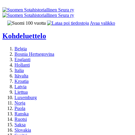
Avaa valikko
Kohdeluettelo
Belgia
Bosnia Hertsegovina
Englanti
Hollanti
Italia
Itävalta
Kroatia
Latvia
Liettua
Luxemburg
Norja
Puola
Ranska
Ruotsi
Saksa
Slovakia