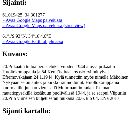
Sijainti:
61,019425, 34,301277
» Avaa Google Maps palvelussa
» Avaa Google Maps palvelussa (streetview)
61°1'9,93"N, 34°18'4,6"E
» Avaa Google Earth ohjelmassa
Kuvaus:
20.Prikaatin tultua perustetuksi vuoden 1944 alussa prikaatin
Huoltokomppania ja 54.Kenttäsairaalaosasto ryhmittyivät
Efremovskajaan 24.1.1944. Kylä tunnettiin myös nimellä Mäköinen.
Nykyään se on autio, ja kirkko raunioitunut. Huoltokomppania
kuormattiin junaan viereisellä Muurmannin radan Tselman
rautatiepysäkillä kesäkuun puolivälissä 1944, ja se saapui Viipuriin
20.Pr:n viimeisen kuljetuserän mukana 20.6. klo 04. ENa 2017.
Sijanti kartalla: