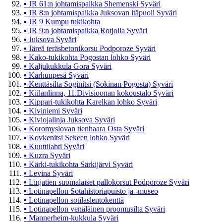
▪
JR 61:n johtamispaikka Shemenski Syväri
▪
JR 8:n johtamispaikka Juksovan itäpuoli Syväri
▪
JR 9 Kumpu tukikohta
▪
JR 9:n johtamispaikka Rotjoila Syväri
▪
Juksova Syväri
▪
Järeä teräsbetonikorsu Podporoze Syväri
▪
Kako-tukikohta Pogostan lohko Syväri
▪
Kaljukukkula Gora Syväri
▪
Karhunpesä Syväri
▪
Kenttäsilta Soginitsi (Sokinan Pogosta) Syväri
▪
Kiilanlinna, 11.Divisioonan kokoustalo Syväri
▪
Kippari-tukikohta Karelkan lohko Syväri
▪
Kiviniemi Syväri
▪
Kiviojalinja Juksova Syväri
▪
Koromyslovan tienhaara Osta Syväri
▪
Kovkenitsi Sekeen lohko Syväri
▪
Kuuttilahti Syväri
▪
Kuzra Syväri
▪
Kärki-tukikohta Särkijärvi Syväri
▪
Levina Syväri
▪
Linjatien suomalaiset pallokorsut Podporoze Syväri
▪
Lotinapellon Sotahistoriapuisto ja -museo
▪
Lotinapellon sotilaslentokenttä
▪
Lotinapellon venäläinen proomusilta Syväri
▪
Mannerheim-kukkula Syväri