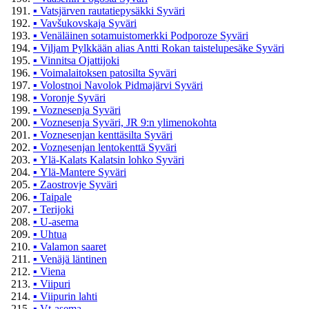
▪
Vatsjärven rautatiepysäkki Syväri
▪
Vavšukovskaja Syväri
▪
Venäläinen sotamuistomerkki Podporoze Syväri
▪
Viljam Pylkkään alias Antti Rokan taistelupesäke Syväri
▪
Vinnitsa Ojattijoki
▪
Voimalaitoksen patosilta Syväri
▪
Volostnoi Navolok Pidmajärvi Syväri
▪
Voronje Syväri
▪
Voznesenja Syväri
▪
Voznesenja Syväri, JR 9:n ylimenokohta
▪
Voznesenjan kenttäsilta Syväri
▪
Voznesenjan lentokenttä Syväri
▪
Ylä-Kalats Kalatsin lohko Syväri
▪
Ylä-Mantere Syväri
▪
Zaostrovje Syväri
▪
Taipale
▪
Terijoki
▪
U-asema
▪
Uhtua
▪
Valamon saaret
▪
Venäjä läntinen
▪
Viena
▪
Viipuri
▪
Viipurin lahti
▪
Vt-asema