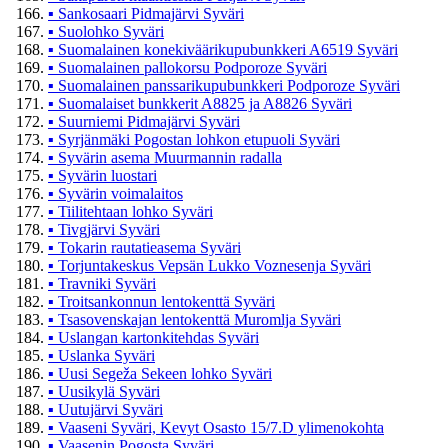
▪
Sankosaari Pidmajärvi Syväri
▪
Suolohko Syväri
▪
Suomalainen konekiväärikupubunkkeri A6519 Syväri
▪
Suomalainen pallokorsu Podporoze Syväri
▪
Suomalainen panssarikupubunkkeri Podporoze Syväri
▪
Suomalaiset bunkkerit A8825 ja A8826 Syväri
▪
Suurniemi Pidmajärvi Syväri
▪
Syrjänmäki Pogostan lohkon etupuoli Syväri
▪
Syvärin asema Muurmannin radalla
▪
Syvärin luostari
▪
Syvärin voimalaitos
▪
Tiilitehtaan lohko Syväri
▪
Tivgjärvi Syväri
▪
Tokarin rautatieasema Syväri
▪
Torjuntakeskus Vepsän Lukko Voznesenja Syväri
▪
Travniki Syväri
▪
Troitsankonnun lentokenttä Syväri
▪
Tsasovenskajan lentokenttä Muromlja Syväri
▪
Uslangan kartonkitehdas Syväri
▪
Uslanka Syväri
▪
Uusi Segeža Sekeen lohko Syväri
▪
Uusikylä Syväri
▪
Uutujärvi Syväri
▪
Vaaseni Syväri, Kevyt Osasto 15/7.D ylimenokohta
▪
Vaasenin Pogosta Syväri