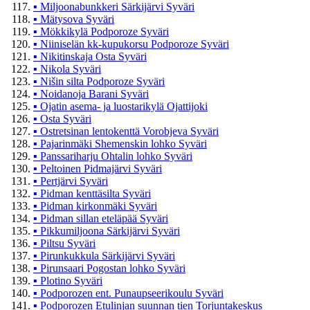
▪
Miljoonabunkkeri Särkijärvi Syväri
▪
Mätysova Syväri
▪
Mökkikylä Podporoze Syväri
▪
Niiniselän kk-kupukorsu Podporoze Syväri
▪
Nikitinskaja Osta Syväri
▪
Nikola Syväri
▪
Nišin silta Podporoze Syväri
▪
Noidanoja Barani Syväri
▪
Ojatin asema- ja luostarikylä Ojattijoki
▪
Osta Syväri
▪
Ostretsinan lentokenttä Vorobjeva Syväri
▪
Pajarinmäki Shemenskin lohko Syväri
▪
Panssariharju Ohtalin lohko Syväri
▪
Peltoinen Pidmajärvi Syväri
▪
Pertjärvi Syväri
▪
Pidman kenttäsilta Syväri
▪
Pidman kirkonmäki Syväri
▪
Pidman sillan eteläpää Syväri
▪
Pikkumiljoona Särkijärvi Syväri
▪
Piltsu Syväri
▪
Pirunkukkula Särkijärvi Syväri
▪
Pirunsaari Pogostan lohko Syväri
▪
Plotino Syväri
▪
Podporozen ent. Punaupseerikoulu Syväri
▪
Podporozen Etulinjan suunnan tien Torjuntakeskus