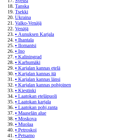
Sveitsi
Tanska
Tsekki
Ukraina
Valko-Venäjä
Venäjä
▪
Aunuksen Karjala
▪
Ihantala
▪
Ilomantsi
▪
Ino
▪
Kaliningrad
▪
Karhumäki
▪
Karjalan kannas etelä
▪
Karjalan kannas itä
▪
Karjalan kannas länsi
▪
Karjalan kannas pohjoinen
▪
Kiestinki
▪
Laatokan eteläpuoli
▪
Laatokan karjala
▪
Laatokan pohj.ranta
▪
Maaselän alue
▪
Moskova
▪
Muolaa
▪
Petroskoi
▪
Petsamo