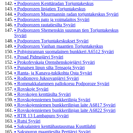
▪
Podporozen Kenttäradan Torjuntakeskus
▪
Podporozen linjatien Torjuntakeskus
▪
Podporozen Muurmannin radan torjuntakeskus Syväri
▪
Podporozen pato ja voimalaitos Syväri
▪
Podporozen rautatiesilta Syväri
▪
Podporozen Shemenskin suunnan tien Torjuntakeskus
Syväri
▪
Podporozen Torjuntakeskukset Syväri
▪
Podporozen Vanhan maantien Torjuntakeskus
▪
Pohjoisrannan suomalainen bunkkeri A6512 Syväri
▪
Posad Pidmajärvi Syväri
▪
Prokofevskaja Orenshenskojejärvi Syväri
▪
Punaisen lipun silta Tensaoja Syväri
▪
Ranta- ja Kanava-tukikohta Osta Syväri
▪
Rodionovo Juksovanjärvi Syväri
▪
Rommakkalammen pallokorsu Podporoze Syväri
▪
Rovskoje Syväri
▪
Rovskojen kenttäsilta Syväri
▪
Rovskojenniemen bunkkerilinja Syväri
▪
Rovskojenniemen bunkkerilinjan laite A6817 Syväri
▪
Rovskojenniemen bunkkerilinjan laite A6822 Syväri
▪
RTR 13 Lambapuro Syväri
▪
Rutsi Syväri
▪
Saksalaisten kenttähautausmaa Kuuttilahti
▪
Sakspuron maantiesilta Pertjärvi Syväri