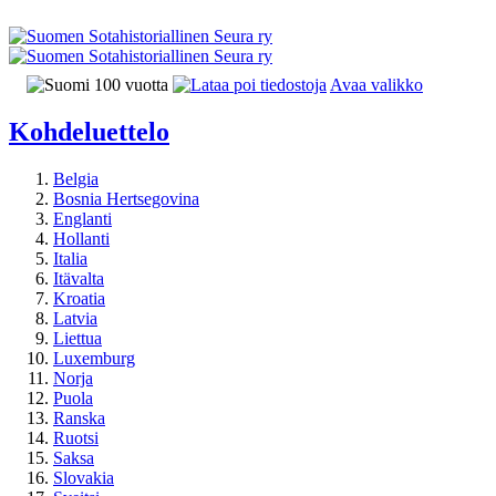
Avaa valikko
Kohdeluettelo
Belgia
Bosnia Hertsegovina
Englanti
Hollanti
Italia
Itävalta
Kroatia
Latvia
Liettua
Luxemburg
Norja
Puola
Ranska
Ruotsi
Saksa
Slovakia