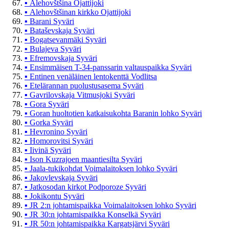
▪
Alehovštšina Ojattijoki
▪
Alehovštšinan kirkko Ojattijoki
▪
Barani Syväri
▪
Bataševskaja Syväri
▪
Bogatsevanmäki Syväri
▪
Bulajeva Syväri
▪
Efremovskaja Syväri
▪
Ensimmäisen T-34-panssarin valtauspaikka Syväri
▪
Entinen venäläinen lentokenttä Vodlitsa
▪
Etelärannan puolustusasema Syväri
▪
Gavrilovskaja Vitmusjoki Syväri
▪
Gora Syväri
▪
Goran huoltotien katkaisukohta Baranin lohko Syväri
▪
Gorka Syväri
▪
Hevronino Syväri
▪
Homorovitsi Syväri
▪
Iivinä Syväri
▪
Ison Kuzrajoen maantiesilta Syväri
▪
Jaala-tukikohdat Voimalaitoksen lohko Syväri
▪
Jakovlevskaja Syväri
▪
Jatkosodan kirkot Podporoze Syväri
▪
Jokikontu Syväri
▪
JR 2:n johtamispaikka Voimalaitoksen lohko Syväri
▪
JR 30:n johtamispaikka Konselkä Syväri
▪
JR 50:n johtamispaikka Kargatsjärvi Syväri