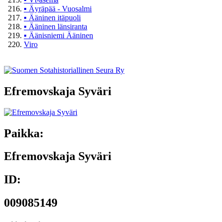
▪
Äyräpää - Vuosalmi
▪
Ääninen itäpuoli
▪
Ääninen länsiranta
▪
Äänisniemi Ääninen
Viro
Efremovskaja Syväri
Paikka:
Efremovskaja Syväri
ID:
009085149