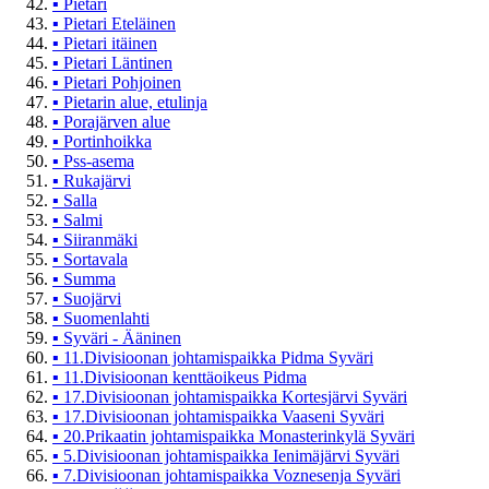
▪
Pietari
▪
Pietari Eteläinen
▪
Pietari itäinen
▪
Pietari Läntinen
▪
Pietari Pohjoinen
▪
Pietarin alue, etulinja
▪
Porajärven alue
▪
Portinhoikka
▪
Pss-asema
▪
Rukajärvi
▪
Salla
▪
Salmi
▪
Siiranmäki
▪
Sortavala
▪
Summa
▪
Suojärvi
▪
Suomenlahti
▪
Syväri - Ääninen
▪
11.Divisioonan johtamispaikka Pidma Syväri
▪
11.Divisioonan kenttäoikeus Pidma
▪
17.Divisioonan johtamispaikka Kortesjärvi Syväri
▪
17.Divisioonan johtamispaikka Vaaseni Syväri
▪
20.Prikaatin johtamispaikka Monasterinkylä Syväri
▪
5.Divisioonan johtamispaikka Ienimäjärvi Syväri
▪
7.Divisioonan johtamispaikka Voznesenja Syväri