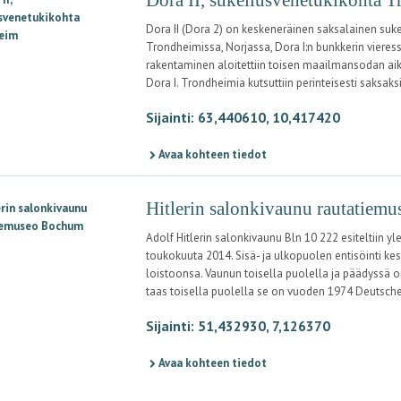
Dora II (Dora 2) on keskeneräinen saksalainen suk
Trondheimissa, Norjassa, Dora I:n bunkkerin vieress
rakentaminen aloitettiin toisen maailmansodan aik
Dora I. Trondheimia kutsuttiin perinteisesti saksaks
Sijainti: 63,440610, 10,417420
Avaa kohteen tiedot
Hitlerin salonkivaunu rautatiem
Adolf Hitlerin salonkivaunu Bln 10 222 esiteltiin
toukokuuta 2014. Sisä- ja ulkopuolen entisöinti kes
loistoonsa. Vaunun toisella puolella ja päädyssä 
taas toisella puolella se on vuoden 1974 Deutsch
Sijainti: 51,432930, 7,126370
Avaa kohteen tiedot