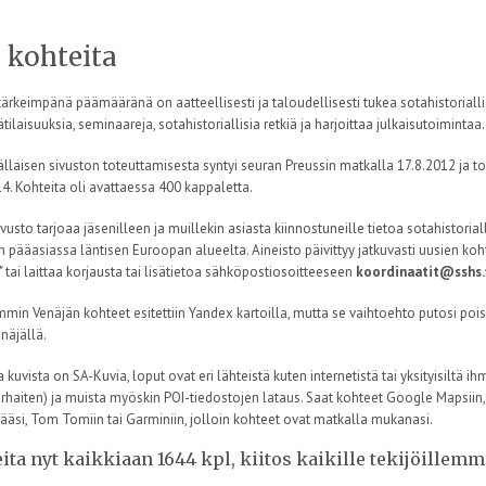
i kohteita
ärkeimpänä päämääränä on aatteellisesti ja taloudellisesti tukea sotahistoriallis
tilaisuuksia, seminaareja, sotahistoriallisia retkiä ja harjoittaa julkaisutoimintaa.
ällaisen sivuston toteuttamisesta syntyi seuran Preussin matkalla 17.8.2012 ja to
4. Kohteita oli avattaessa 400 kappaletta.
usto tarjoaa jäsenilleen ja muillekin asiasta kiinnostuneille tietoa sotahistoria
n pääasiassa läntisen Euroopan alueelta. Aineisto päivittyy jatkuvasti uusien ko
" tai laittaa korjausta tai lisätietoa sähköpostiosoitteeseen
koordinaatit@sshs.f
min Venäjän kohteet esitettiin Yandex kartoilla, mutta se vaihtoehto putosi pois
näjällä.
 kuvista on SA-Kuvia, loput ovat eri lähteistä kuten internetistä tai yksityisiltä i
arhaiten) ja muista myöskin POI-tiedostojen lataus. Saat kohteet Google Mapsiin,
ääsi, Tom Tomiin tai Garminiin, jolloin kohteet ovat matkalla mukanasi.
ita nyt kaikkiaan 1644 kpl, kiitos kaikille tekijöillemm