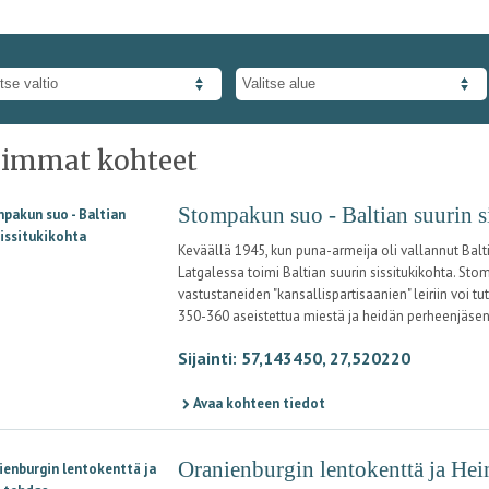
immat kohteet
Stompakun suo - Baltian suurin s
Keväällä 1945, kun puna-armeija oli vallannut Balt
Latgalessa toimi Baltian suurin sissitukikohta. S
vastustaneiden "kansallispartisaanien" leiriin voi 
350-360 aseistettua miestä ja heidän perheenjäsen
Sijainti: 57,143450, 27,520220
Avaa kohteen tiedot
Oranienburgin lentokenttä ja Hei