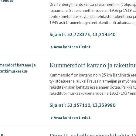
Oranienburgin lentokenttä sijaitsi Berliinin pohjoi
rajaamana. Se rakennettiin vuosien 1936 ja 1939 väl
lentokonetehdas käytti sitä tehdaslentokenttänä j
1945 asti Oranienburgin lentokenttä oli aikoinaan 
Sijainti: 52,728373, 13,214540
Avaa kohteen tiedot
Kummersdorf kartano ja rakettit
Kummersdorf on kartano noin 25 km Berliinistä etel
tykistöalueena, aluksi Preussin armeijan ja myöhem
rakettitekniikan kehityksessä ennen sotaa. Paikka t
rakettitutkimuskeskuksena vuosina 1932 - 1937 enne
Sijainti: 52,157110, 13,339980
Avaa kohteen tiedot
Dora II, sukellusvenetukikohta 