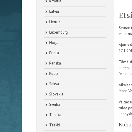
Kroatia
Latvia
Ets
Liettua
Seuran t
Luxemburg
esitelmä
Norja
Ajatus t
17.1.201
Puola
Tämä siv
Ranska
kuitenki
Ruotsi
"vinkata
Saksa
Aikaisem
Maps Ve
Slovakia
Valtaosa
Sveitsi
tulee p
kännykk
Tanska
Kohte
Tsekki