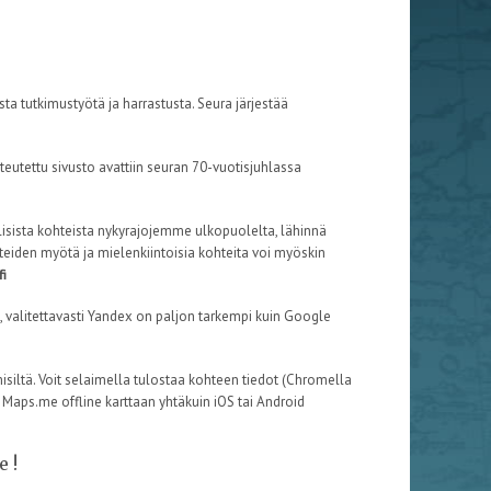
ta tutkimustyötä ja harrastusta. Seura järjestää
teutettu sivusto avattiin seuran 70-vuotisjuhlassa
llisista kohteista nykyrajojemme ulkopuolelta, lähinnä
hteiden myötä ja mielenkiintoisia kohteita voi myöskin
i
, valitettavasti Yandex on paljon tarkempi kuin Google
hmisiltä. Voit selaimella tulostaa kohteen tiedot (Chromella
 Maps.me offline karttaan yhtäkuin iOS tai Android
e !