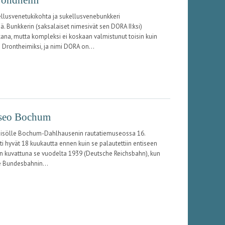
ellusvenetukikohta ja sukellusvenebunkkeri
ä. Bunkkerin (saksalaiset nimesivät sen DORA II:ksi)
ana, mutta kompleksi ei koskaan valmistunut toisin kuin
i Drontheimiksi, ja nimi DORA on...
useo Bochum
 yleisölle Bochum-Dahlhausenin rautatiemuseossa 16.
ti hyvät 18 kuukautta ennen kuin se palautettiin entiseen
on kuvattuna se vuodelta 1939 (Deutsche Reichsbahn), kun
e Bundesbahnin...