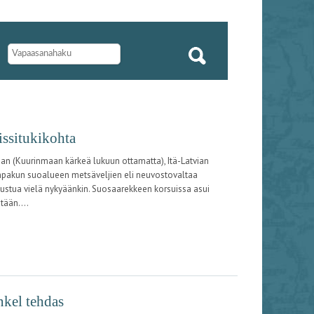
issitukikohta
ian (Kuurinmaan kärkeä lukuun ottamatta), Itä-Latvian
tompakun suoalueen metsäveljien eli neuvostovaltaa
tutustua vielä nykyäänkin. Suosaarekkeen korsuissa asui
tään....
nkel tehdas