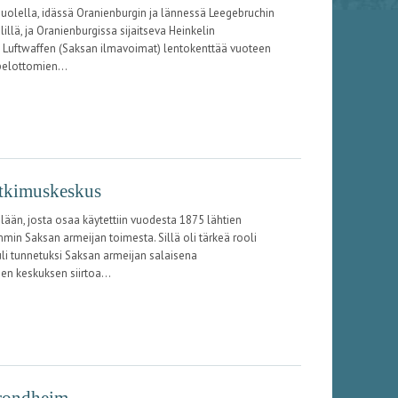
spuolella, idässä Oranienburgin ja lännessä Leegebruchin
illä, ja Oranienburgissa sijaitseva Heinkelin
a Luftwaffen (Saksan ilmavoimat) lentokenttää vuoteen
pelottomien...
utkimuskeskus
ään, josta osaa käytettiin vuodesta 1875 lähtien
min Saksan armeijan toimesta. Sillä oli tärkeä rooli
uli tunnetuksi Saksan armeijan salaisena
n keskuksen siirtoa...
Trondheim