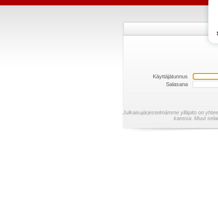
Käyttäjätunnus
Salasana
Julkaisujärjestelmämme ylläpito on yhte
kanssa. Muut selaim